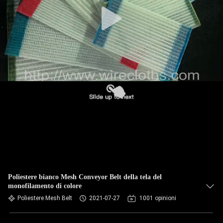
CONTROLLO
DI
QUALITÀ
CONTATTICI
NOTIZIE
RICHIEDA
UNA
CITAZIONE
Poliestere bianco Mesh Conveyor Belt della tela del
monofilamento di colore
MAPPA
Poliestere Mesh Belt
2021-07-27
1001 opinioni
DEL