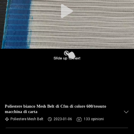
CONTROLLO
DI
QUALITÀ
CONTATTICI
NOTIZIE
RICHIEDA
UNA
CITAZIONE
Poliestere bianco Mesh Belt di Cfm di colore 600/tessuto
macchina di carta
MAPPA
Poliestere Mesh Belt
2023-01-06
133 opinioni
DEL