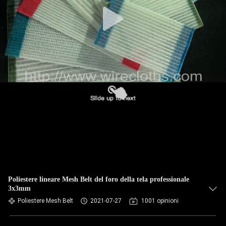
CONTROLLO
DI
QUALITÀ
CONTATTICI
NOTIZIE
RICHIEDA
UNA
CITAZIONE
Poliestere lineare Mesh Belt del foro della tela professionale
3x3mm
MAPPA
Poliestere Mesh Belt
2021-07-27
1001 opinioni
DEL