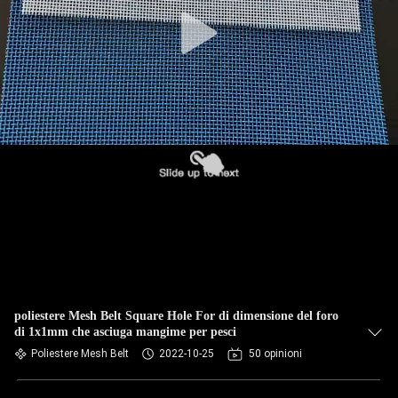
CONTROLLO
DI
QUALITÀ
CONTATTICI
NOTIZIE
RICHIEDA
UNA
CITAZIONE
poliestere Mesh Belt Square Hole For di dimensione del foro
di 1x1mm che asciuga mangime per pesci
MAPPA
Poliestere Mesh Belt
2022-10-25
50 opinioni
DEL