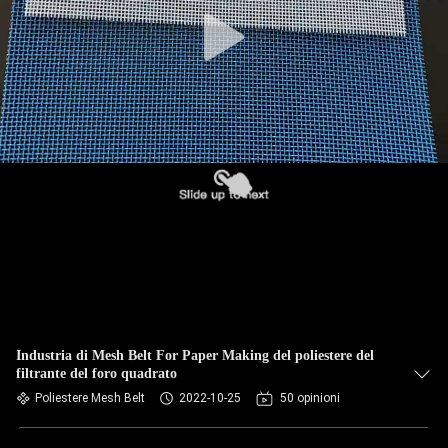
CONTROLLO
DI
QUALITÀ
CONTATTICI
NOTIZIE
RICHIEDA
UNA
CITAZIONE
Industria di Mesh Belt For Paper Making del poliestere del
filtrante del foro quadrato
MAPPA
Poliestere Mesh Belt
2022-10-25
50 opinioni
DEL