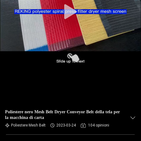
CONTROLLO
DI
QUALITÀ
CONTATTICI
NOTIZIE
RICHIEDA
UNA
CITAZIONE
Poliestere nero Mesh Belt Dryer Conveyor Belt della tela per
la macchina di carta
MAPPA
Poliestere Mesh Belt
2023-03-24
104 opinioni
DEL